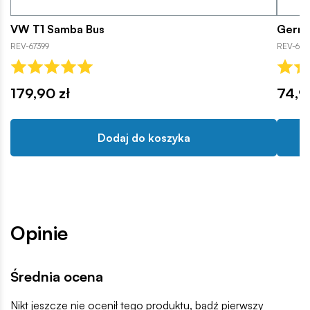
VW T1 Samba Bus
Germa
REV-67399
REV-651
179,90 zł
74,9
Dodaj do koszyka
Opinie
Średnia ocena
Nikt jeszcze nie ocenił tego produktu, bądź pierwszy