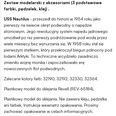
Zestaw modelarski z akcesoriami (3 podstawowe
farbki, pędzelek, klej) .
USS Nautilus
- przeszedł do historii w 1954 roku jako
pierwszy na świecie okręt podwodny o napędzie
atomowym. Jego rewolucyjny system napędu jądrowego
umożliwił po raz pierwszy podróżowanie pod wodą przez
wiele miesięcy bez wynurzania się. W 1958 roku stał się
pierwszym statkiem, który przekroczył biegun północny pod
lodami Arktyki. To techniczne arcydzieło zasadniczo
zmieniło wojnę morską i zapoczątkowało erę
nowoczesnych flot podwodnych.
Zalecane kolory farb: 32190, 32192, 32330, 32364.
Plastikowy model do sklejania Revell (REV-65184).
Plastikowy model do sklejania. Nie zawiera kleju, pędzelka
ani farbek. Instrukcja wewnątrz opakowania. Prosimy
zachować opakowanie w celach informacyjnych.