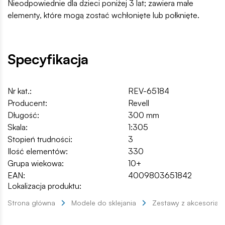
Nieodpowiednie dla dzieci poniżej 3 lat; zawiera małe
elementy, które mogą zostać wchłonięte lub połknięte.
Specyfikacja
Nr kat.:
REV-65184
Producent:
Revell
Długość:
300 mm
Skala:
1:305
Stopień trudności:
3
Ilość elementów:
330
Grupa wiekowa:
10+
EAN:
4009803651842
Lokalizacja produktu:
Strona główna
Modele do sklejania
Zestawy z akcesoriam