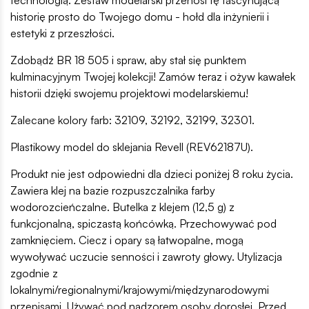
historię prosto do Twojego domu - hołd dla inżynierii i
estetyki z przeszłości.
Zdobądź BR 18 505 i spraw, aby stał się punktem
kulminacyjnym Twojej kolekcji! Zamów teraz i ożyw kawałek
historii dzięki swojemu projektowi modelarskiemu!
Zalecane kolory farb: 32109, 32192, 32199, 32301.
Plastikowy model do sklejania Revell (REV62187U).
Produkt nie jest odpowiedni dla dzieci poniżej 8 roku życia.
Zawiera klej na bazie rozpuszczalnika farby
wodorozcieńczalne. Butelka z klejem (12,5 g) z
funkcjonalną, spiczastą końcówką. Przechowywać pod
zamknięciem. Ciecz i opary są łatwopalne, mogą
wywoływać uczucie senności i zawroty głowy. Utylizacja
zgodnie z
lokalnymi/regionalnymi/krajowymi/międzynarodowymi
przepisami. Używać pod nadzorem osoby dorosłej. Przed