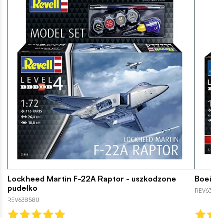
Lockheed Martin F-22A Raptor - uszkodzone
Boein
pudełko
REV638
REV63858U