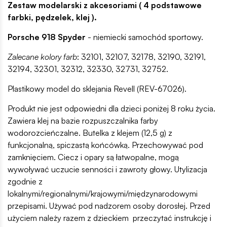
Zestaw modelarski z akcesoriami ( 4 podstawowe
farbki, pędzelek, klej ).
Porsche 918 Spyder
- niemiecki samochód sportowy.
Zalecane kolory farb
: 32101, 32107, 32178, 32190, 32191,
32194, 32301, 32312, 32330, 32731, 32752.
Plastikowy model do sklejania Revell (REV-67026).
Produkt nie jest odpowiedni dla dzieci poniżej 8 roku życia.
Zawiera klej na bazie rozpuszczalnika farby
wodorozcieńczalne. Butelka z klejem (12,5 g) z
funkcjonalną, spiczastą końcówką. Przechowywać pod
zamknięciem. Ciecz i opary są łatwopalne, mogą
wywoływać uczucie senności i zawroty głowy. Utylizacja
zgodnie z
lokalnymi/regionalnymi/krajowymi/międzynarodowymi
przepisami. Używać pod nadzorem osoby dorosłej. Przed
użyciem należy razem z dzieckiem przeczytać instrukcję i