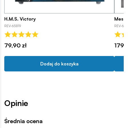
H.M.S. Victory
Messe
REV-65819
REV-636
79,90 zł
179,9
Dodaj do koszyka
Opinie
Średnia ocena