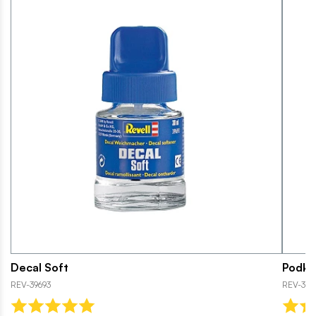
Decal Soft
Podkła
REV-39693
REV-39