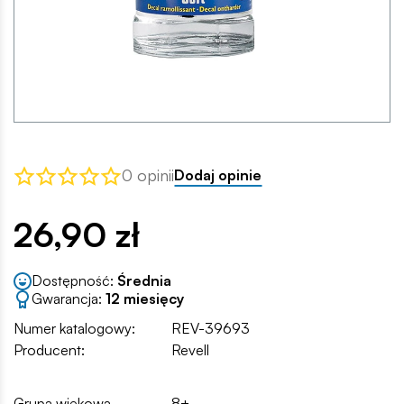
0 opinii
Dodaj opinie
26,90 zł
Dostępność:
Średnia
Gwarancja:
12 miesięcy
Numer katalogowy:
REV-39693
Producent:
Revell
Grupa wiekowa
8+