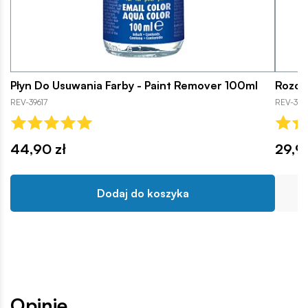
Płyn Do Usuwania Farby - Paint Remover 100ml
Rozcie
REV-39617
REV-396
44,90 zł
29,99
Dodaj do koszyka
Opinie