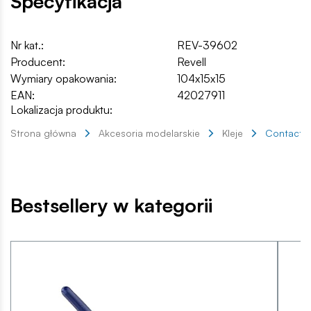
Specyfikacja
Nr kat.:
REV-39602
Producent:
Revell
Wymiary opakowania:
104x15x15
EAN:
42027911
Lokalizacja produktu:
Strona główna
Akcesoria modelarskie
Kleje
Contacta,
Bestsellery w kategorii