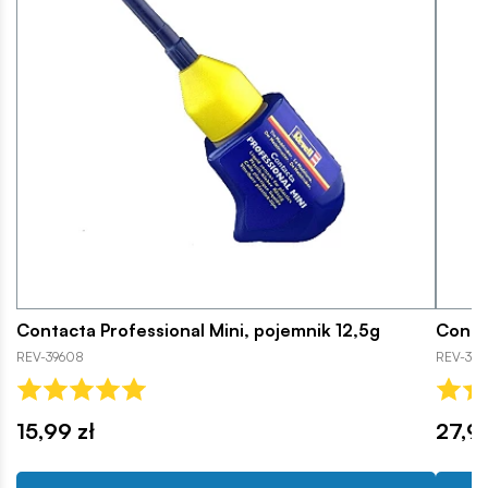
Contacta Professional Mini, pojemnik 12,5g
Contac
REV-39608
REV-396
15,99 zł
27,90