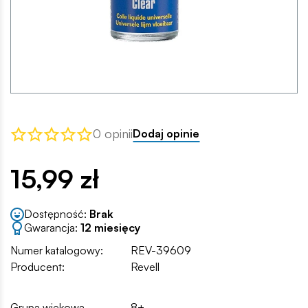
0 opinii
Dodaj opinie
15,99 zł
Dostępność:
Brak
Gwarancja:
12 miesięcy
Numer katalogowy:
REV-39609
Producent:
Revell
Grupa wiekowa
8+