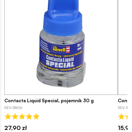
Contacta Liquid Special, pojemnik 30 g
Contac
REV-39606
REV-39
27,90 zł
15,99