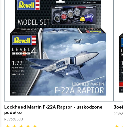
Lockheed Martin F-22A Raptor - uszkodzone
Boein
pudełko
REV638
REV63858U