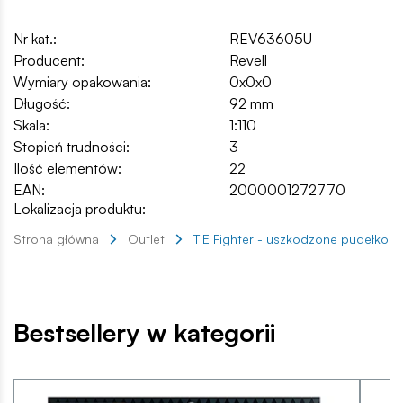
Nr kat.:
REV63605U
Producent:
Revell
Wymiary opakowania:
0x0x0
Długość:
92 mm
Skala:
1:110
Stopień trudności:
3
Ilość elementów:
22
EAN:
2000001272770
Lokalizacja produktu:
Strona główna
Outlet
TIE Fighter - uszkodzone pudełko
Bestsellery w kategorii