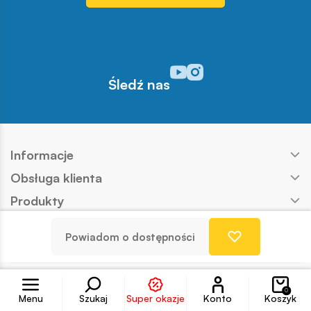
Odwiedź nasz profil w serwisi
Odwiedź nasz profil w serw
Śledź nas
Informacje
Obsługa klienta
Produkty
Kontakt
Powiadom o dostępności
Nasze marki
Konto
Copyright © COBI SA
Realizacja:
Ideo
0
Menu
Szukaj
Super okazje
Konto
Koszyk