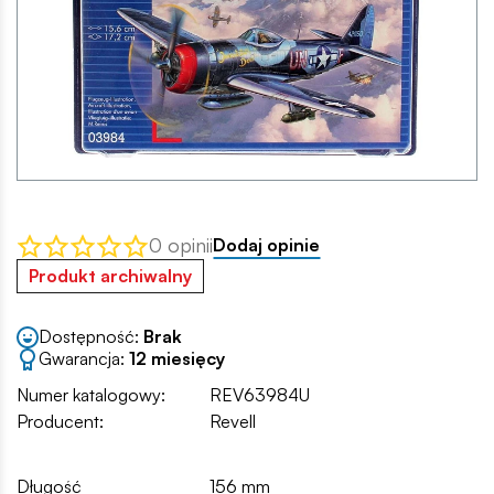
0 opinii
Dodaj opinie
Produkt archiwalny
Dostępność:
Brak
Gwarancja:
12 miesięcy
Numer katalogowy:
REV63984U
Producent:
Revell
Długość
156 mm