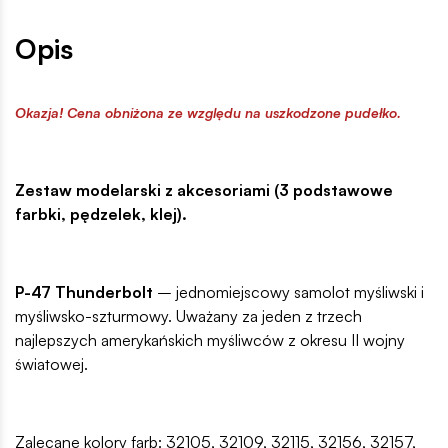
Opis
Okazja! Cena obniżona ze względu na uszkodzone pudełko.
Zestaw modelarski z akcesoriami (3 podstawowe
farbki, pędzelek, klej).
P-47 Thunderbolt
– jednomiejscowy samolot myśliwski i
myśliwsko-szturmowy. Uważany za jeden z trzech
najlepszych amerykańskich myśliwców z okresu II wojny
światowej.
Zalecane kolory farb: 32105, 32109, 32115, 32156, 32157,