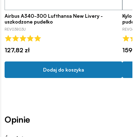
Airbus A340-300 Lufthansa New Livery -
Kylo 
uszkodzone pudełko
pudeł
REV03803U
REV066
127,82 zł
159,9
Dodaj do koszyka
Opinie