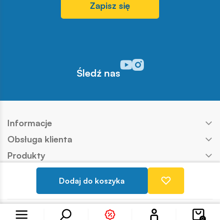
Zapisz się
Odwiedź nasz profil w serwisi
Odwiedź nasz profil w serw
Śledź nas
Informacje
Obsługa klienta
Produkty
Kontakt
Dodaj do koszyka
Nasze marki
Konto
Copyright © COBI SA
Realizacja:
Ideo
0