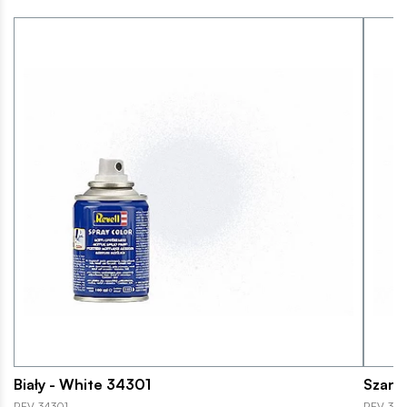
Biały - White 34301
Szary
REV-34301
REV-343