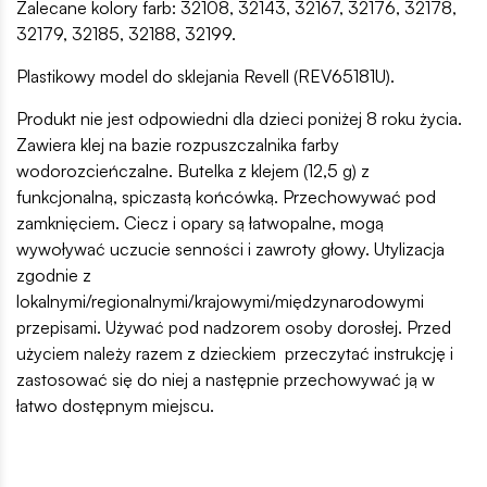
Zalecane kolory farb: 32108, 32143, 32167, 32176, 32178,
32179, 32185, 32188, 32199.
Plastikowy model do sklejania Revell (REV65181U).
Produkt nie jest odpowiedni dla dzieci poniżej 8 roku życia.
Zawiera klej na bazie rozpuszczalnika farby
wodorozcieńczalne. Butelka z klejem (12,5 g) z
funkcjonalną, spiczastą końcówką. Przechowywać pod
zamknięciem. Ciecz i opary są łatwopalne, mogą
wywoływać uczucie senności i zawroty głowy. Utylizacja
zgodnie z
lokalnymi/regionalnymi/krajowymi/międzynarodowymi
przepisami. Używać pod nadzorem osoby dorosłej. Przed
użyciem należy razem z dzieckiem przeczytać instrukcję i
zastosować się do niej a następnie przechowywać ją w
łatwo dostępnym miejscu.