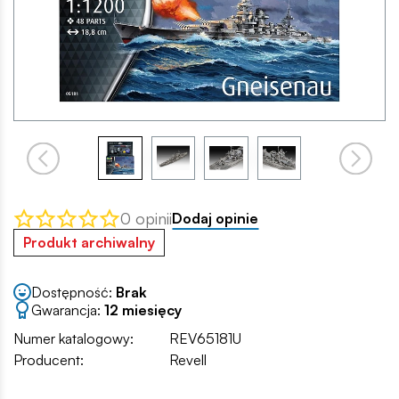
0 opinii
Dodaj opinie
Produkt archiwalny
Dostępność:
Brak
Gwarancja:
12 miesięcy
Numer katalogowy:
REV65181U
Producent:
Revell