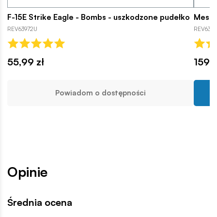
F-15E Strike Eagle - Bombs - uszkodzone pudełko
Messe
REV63972U
REV636
55,99 zł
159,9
Powiadom o dostępności
Opinie
Średnia ocena