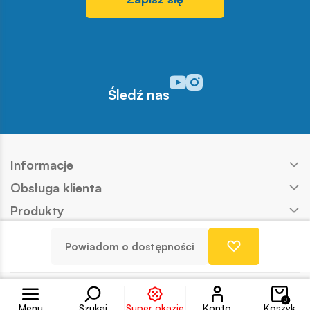
Odwiedź nasz profil w serwisi
Odwiedź nasz profil w serw
Śledź nas
Informacje
Obsługa klienta
Produkty
Kontakt
Powiadom o dostępności
Nasze marki
Konto
Copyright © COBI SA
Realizacja:
Ideo
0
Menu
Szukaj
Super okazje
Konto
Koszyk