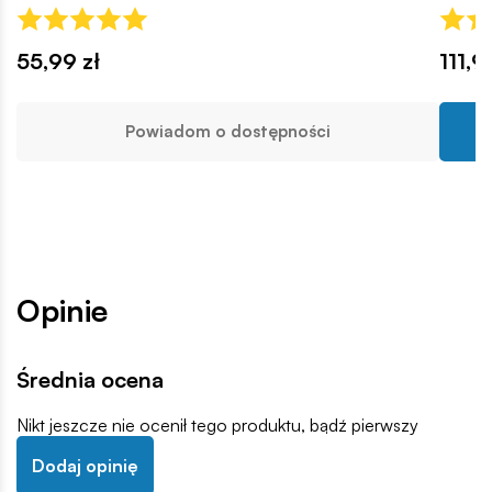
55,99 zł
111,9
Powiadom o dostępności
Opinie
Średnia ocena
Nikt jeszcze nie ocenił tego produktu, bądź pierwszy
Dodaj opinię