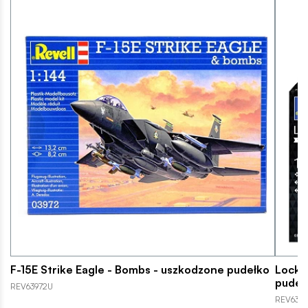
F-15E Strike Eagle - Bombs - uszkodzone pudełko
Lockh
pudeł
REV63972U
REV638