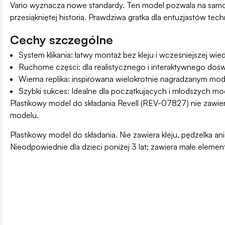
Vario wyznacza nowe standardy. Ten model pozwala na samod
przesiąkniętej historią. Prawdziwa gratka dla entuzjastów tech
Cechy szczególne
System klikania: łatwy montaż bez kleju i wcześniejszej wie
Ruchome części: dla realistycznego i interaktywnego doś
Wierna replika: inspirowana wielokrotnie nagradzanym m
Szybki sukces: Idealne dla początkujących i młodszych mod
Plastikowy model do składania Revell (REV-07827) nie zawi
modelu.
Plastikowy model do składania. Nie zawiera kleju, pędzelka 
Nieodpowiednie dla dzieci poniżej 3 lat; zawiera małe elemen