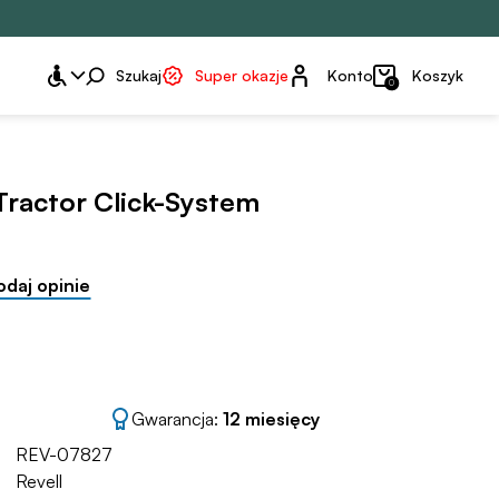
Konto
Szukaj
Super okazje
Konto
Koszyk
0
Tractor Click-System
odaj opinie
Gwarancja:
12 miesięcy
REV-07827
Revell