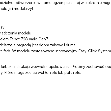
zielne odtworzenie w domu egzemplarza tej wielokrotnie nagra
nologii i modelarzy!
dzy
wiadczenia modelu
odelem Fendt 728 Vario Gen7
elarzy, a nagrodą jest dobra zabawa i duma.
era farb. W modelu zastosowano innowacyjny Easy-Click-System,
ani farbek. Instrukcja wewnątrz opakowania. Prosimy zachować o
ty, które mogą zostać wchłonięte lub połknięte.