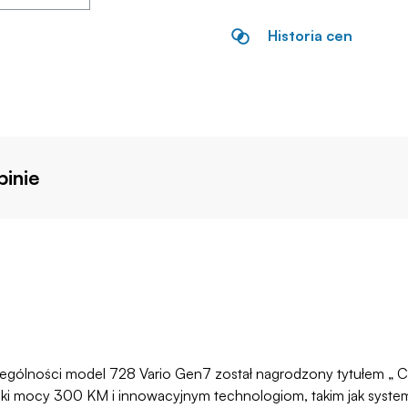
Historia cen
inie
zególności model 728 Vario Gen7 został nagrodzony tytułem „ Ci
ęki mocy 300 KM i innowacyjnym technologiom, takim jak systemy