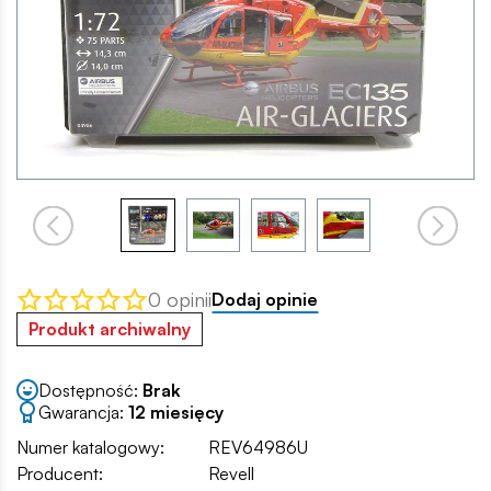
0 opinii
Dodaj opinie
Produkt archiwalny
Dostępność:
Brak
Gwarancja:
12 miesięcy
Numer katalogowy:
REV64986U
Producent:
Revell