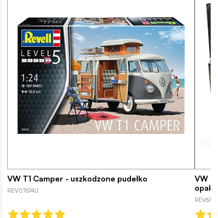
VW T1 Camper - uszkodzone pudełko
VW T1
opako
REV07674U
REV6743