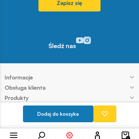
Zapisz się
Odwiedź nasz profil w serwisi
Odwiedź nasz profil w serw
Śledź nas
Informacje
Obsługa klienta
Produkty
Kontakt
Dodaj do koszyka
Nasze marki
Konto
Copyright © COBI SA
Realizacja:
Ideo
0