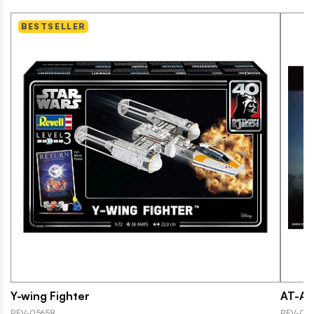
BESTSELLER
Y-wing Fighter
AT-AT
REV-05658
REV-01