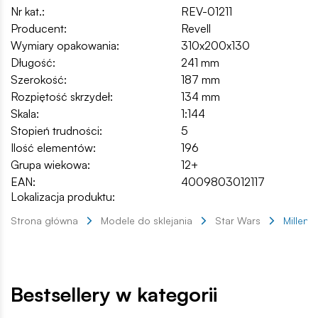
Nr kat.:
REV-01211
Producent:
Revell
Wymiary opakowania:
310x200x130
Długość:
241 mm
Szerokość:
187 mm
Rozpiętość skrzydeł:
134 mm
Skala:
1:144
Stopień trudności:
5
Ilość elementów:
196
Grupa wiekowa:
12+
EAN:
4009803012117
Lokalizacja produktu:
Strona główna
Modele do sklejania
Star Wars
Millenn
Bestsellery w kategorii