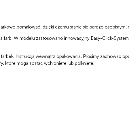
datkowo pomalować, dzięki czemu stanie się bardzo osobistym,
era farb. W modelu zastosowano innowacyjny Easy-Click-System,
ani farbek. Instrukcja wewnątrz opakowania. Prosimy zachować o
ty, które mogą zostać wchłonięte lub połknięte.