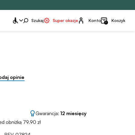
Konto
Szukaj
Super okazje
Konto
Koszyk
0
odaj opinie
Gwarancja:
12 miesięcy
ed obniżką 79.90 zł
REV-07824