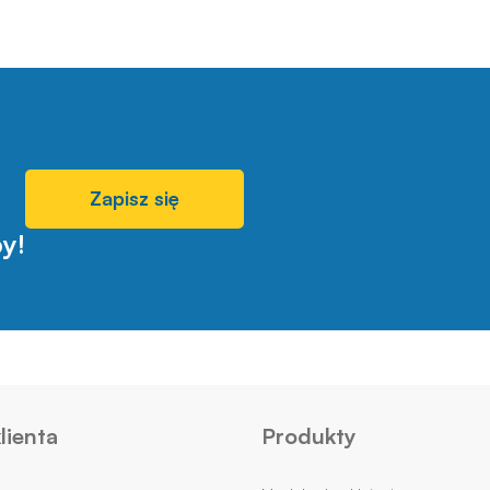
Zapisz się
y!
lienta
Produkty