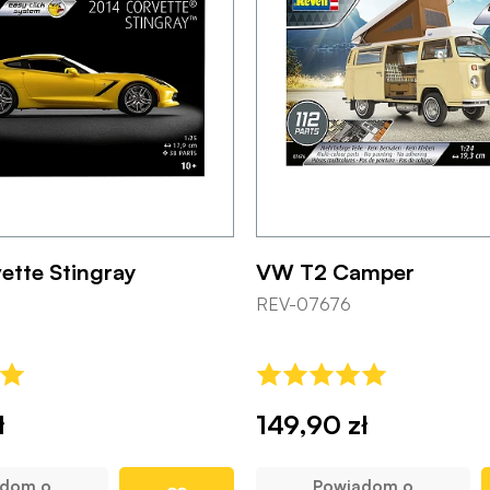
ette Stingray
VW T2 Camper
REV-07676
ł
149,90 zł
adom o
Powiadom o