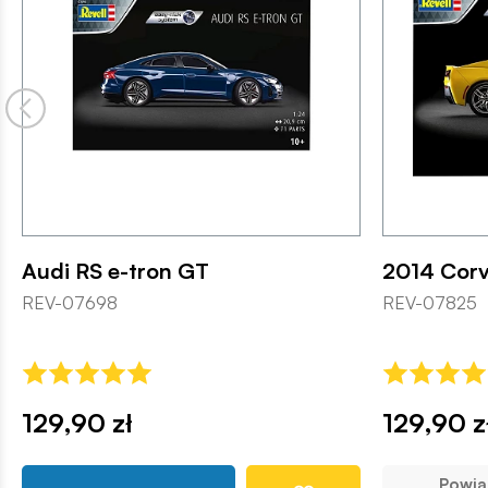
Audi RS e-tron GT
2014 Corv
REV-07698
REV-07825
129,90 zł
129,90 z
Powi