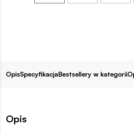
Opis
Specyfikacja
Bestsellery w kategorii
Op
Opis