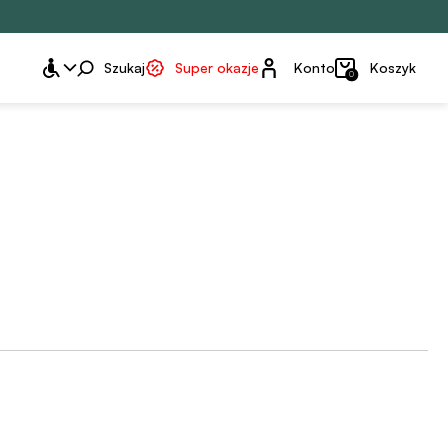
Konto
Szukaj
Super okazje
Konto
Koszyk
0