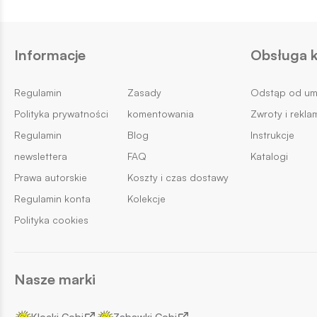
Informacje
Obsługa k
Regulamin
Zasady
Odstąp od u
Polityka prywatności
komentowania
Zwroty i rekla
Regulamin
Blog
Instrukcje
newslettera
FAQ
Katalogi
Prawa autorskie
Koszty i czas dostawy
Regulamin konta
Kolekcje
Polityka cookies
Nasze marki
Klocki Cobi
Zabawki Cobi