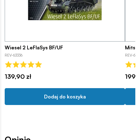
Wiesel 2 LeFlaSys BF/UF
Mitsub
REV-63336
REV-6769
139,90 zł
199,9
Dodaj do koszyka
Opinie